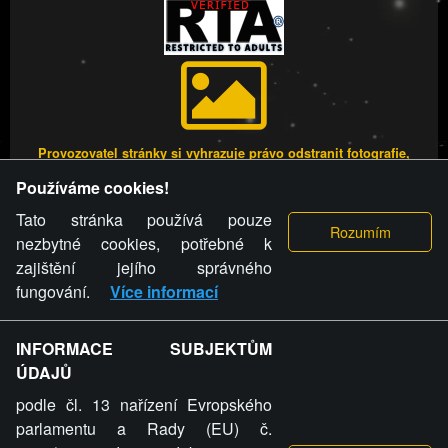
Provozovatel stránky si vyhrazuje právo odstranit fotografie,
videa a komentáře. Osoba, které se toto opatření provozovatele
Používáme cookies!
stránky týče, ani osoba, která umístila fotografii nebo video na
stránku, nemůže z důvodu odstranění fotografie, videa nebo
Tato stránka používá pouze
komentáře pro výše uvedenou okolnost uplatnit vůči
nezbytné cookies, potřebné k
provozovateli stránky žádný nárok na náhradu škody nebo
zajištění jejího správného
nemajetkové újmy.
fungování.
Více informací
FREESEX.CZ - to je Vaše každodenní dávka
INFORMACE SUBJEKTŮM
ÚDAJŮ
sexu.
podle čl. 13 nařízení Evropského
parlamentu a Rady (EU) č.