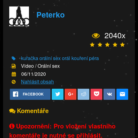
Peterko
2040x
kuřačka
orální sex
orál
kouření péra
Video / Orální sex
06/11/2020
Nahlásit obsah
FACEBOOK
Komentáře
Upozornění: Pro vložení vlastního
komentáře je nutné se přihlásit.