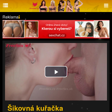
Reklama
Play
Video
Šikovná kuřačka