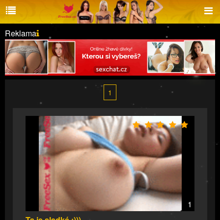
Reklama
1
1
Ta je sladká :)))