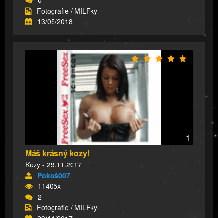
0
Fotografie / MILFky
13/05/2018
1
Máš krásný kozy!
Kozy - 29.11.2017
Pokoš007
11405x
2
Fotografie / MILFky
29/11/2017