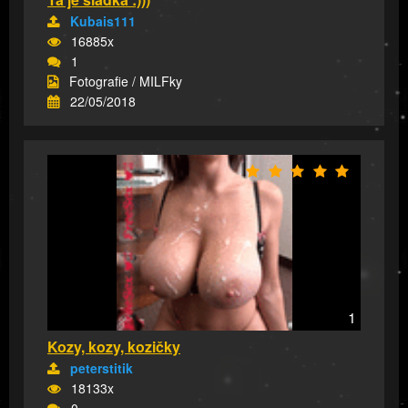
Kubais111
16885x
1
Fotografie / MILFky
22/05/2018
1
Kozy, kozy, kozičky
peterstitik
18133x