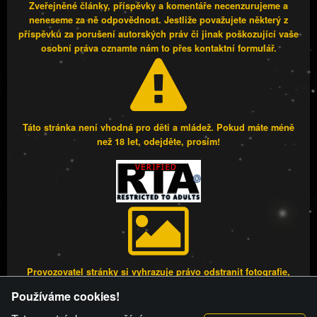
Zveřejněné články, příspěvky a komentáře necenzurujeme a
neneseme za ně odpovědnost. Jestliže považujete některý z
příspěvků za porušení autorských práv či jinak poškozující vaše
osobní práva oznamte nám to přes kontaktní formulář.
Táto stránka není vhodná pro děti a mládež. Pokud máte méně
než 18 let, odejděte, prosím!
Provozovatel stránky si vyhrazuje právo odstranit fotografie,
videa a komentáře. Osoba, které se toto opatření provozovatele
Používáme cookies!
stránky týče, ani osoba, která umístila fotografii nebo video na
stránku, nemůže z důvodu odstranění fotografie, videa nebo