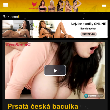
Reklama
Play
Video
Prsatá česká baculka