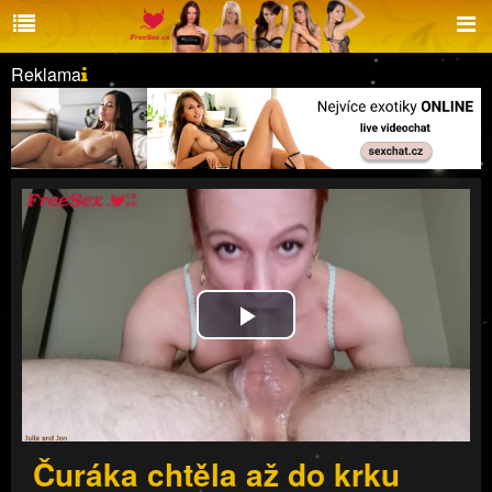
Reklama
Play
Video
Čuráka chtěla až do krku