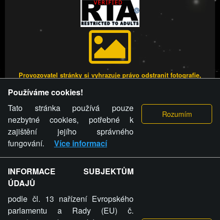
Provozovatel stránky si vyhrazuje právo odstranit fotografie,
videa a komentáře. Osoba, které se toto opatření provozovatele
Používáme cookies!
stránky týče, ani osoba, která umístila fotografii nebo video na
stránku, nemůže z důvodu odstranění fotografie, videa nebo
Tato stránka používá pouze
komentáře pro výše uvedenou okolnost uplatnit vůči
nezbytné cookies, potřebné k
provozovateli stránky žádný nárok na náhradu škody nebo
zajištění jejího správného
nemajetkové újmy.
fungování.
Více informací
FREESEX.CZ - to je Vaše každodenní dávka
INFORMACE SUBJEKTŮM
ÚDAJŮ
sexu.
podle čl. 13 nařízení Evropského
parlamentu a Rady (EU) č.