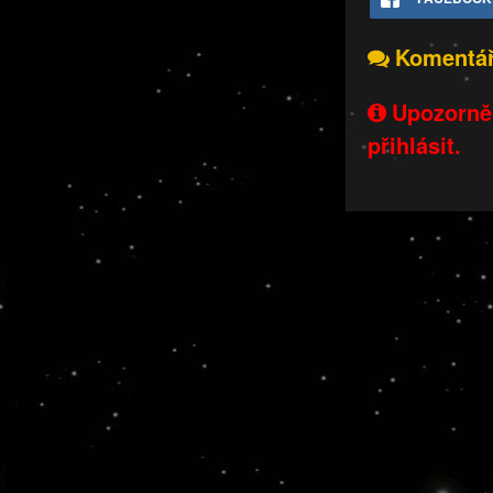
Komentá
Upozorněn
přihlásit.