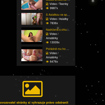
Video / Teenky
9987x
S Asiatkou ve sprše
Video / Asiatky
7836x
Nadržená s chlupatou p...
Video /
Amatérky
13009x
Pořádně mu ho vyhonila
Video /
Amatérky
6476x
ovozovatel stránky si vyhrazuje právo odstranit