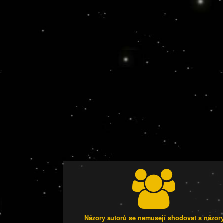
Názory autorů se nemusejí shodovat s názor