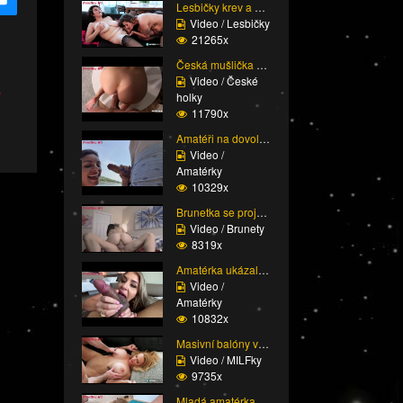
Lesbičky krev a mlíko
Video / Lesbičky
21265x
Česká mušlička k ochut...
Video / České
e
holky
11790x
Amatéři na dovolené
Video /
Amatérky
10329x
Brunetka se projede na...
Video / Brunety
8319x
Amatérka ukázala svoje...
Video /
Amatérky
10832x
Masivní balóny v akci
Video / MILFky
9735x
Mladá amatérka si ji n...