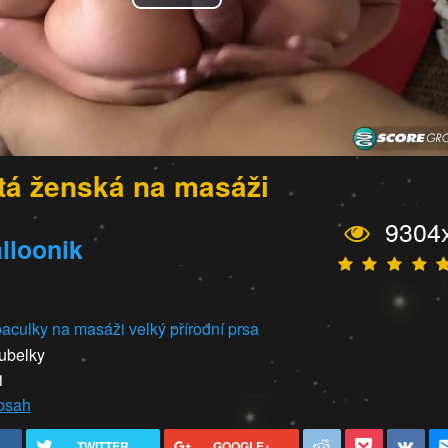
Play
Video
tá ženská na masáži
9304
lloonik
baculky
na masáži
velký přírodní prsa
ubelky
1
obsah
TWITTER
GOOGLE+