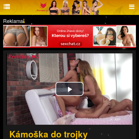
Reklama
Play
Video
Kámoška do trojky