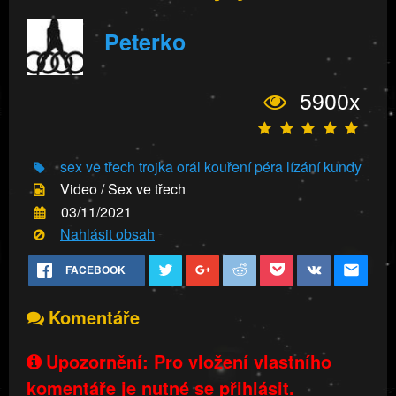
Peterko
5900x
sex ve třech
trojka
orál
kouření péra
lízání kundy
Video / Sex ve třech
03/11/2021
Nahlásit obsah
FACEBOOK
Komentáře
Upozornění: Pro vložení vlastního
komentáře je nutné se přihlásit.