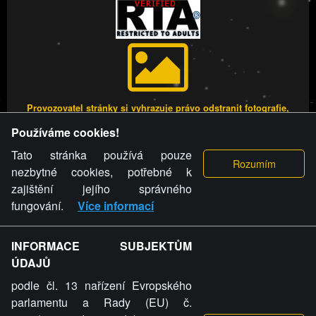
Provozovatel stránky si vyhrazuje právo odstranit fotografie,
videa a komentáře. Osoba, které se toto opatření provozovatele
Používáme cookies!
stránky týče, ani osoba, která umístila fotografii nebo video na
stránku, nemůže z důvodu odstranění fotografie, videa nebo
Tato stránka používá pouze
komentáře pro výše uvedenou okolnost uplatnit vůči
nezbytné cookies, potřebné k
provozovateli stránky žádný nárok na náhradu škody nebo
zajištění jejího správného
nemajetkové újmy.
fungování.
Více informací
FREESEX.CZ - to je Vaše každodenní dávka
INFORMACE SUBJEKTŮM
ÚDAJŮ
sexu.
podle čl. 13 nařízení Evropského
parlamentu a Rady (EU) č.