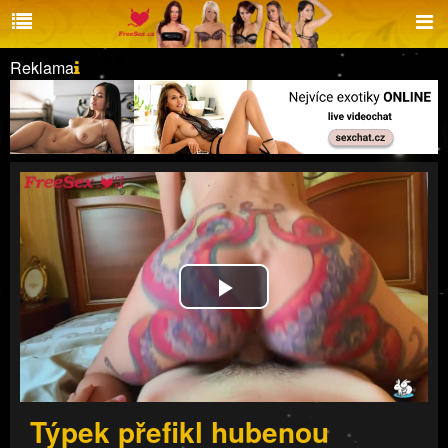
Reklama
Play
Video
Týpek přefikl hubenou