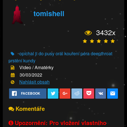
tomishell
3432x
opíchal ji do pusy
orál
kouření péra
deepthroat
prstění kundy
Video / Amatérky
30/03/2022
Nahlásit obsah
FACEBOOK
Komentáře
Upozornění: Pro vložení vlastního