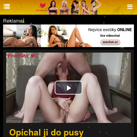
Reklama
Play
Video
Opíchal ji do pusy