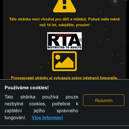
Táto stránka není vhodná pro děti a mládež. Pokud máte méně
než 18 let, odejděte, prosím!
Provozovatel stránky si vyhrazuje právo odstranit fotografie,
videa a komentáře. Osoba, které se toto opatření provozovatele
Používáme cookies!
stránky týče, ani osoba, která umístila fotografii nebo video na
stránku, nemůže z důvodu odstranění fotografie, videa nebo
Tato stránka používá pouze
komentáře pro výše uvedenou okolnost uplatnit vůči
nezbytné cookies, potřebné k
provozovateli stránky žádný nárok na náhradu škody nebo
zajištění jejího správného
nemajetkové újmy.
fungování.
Více informací