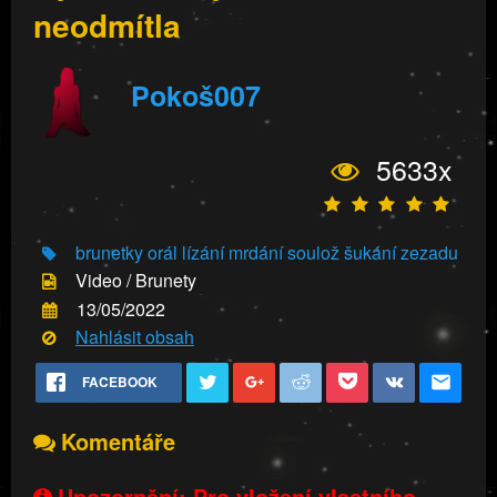
neodmítla
Pokoš007
5633x
brunetky
orál
lízání
mrdání
soulož
šukání zezadu
Video / Brunety
13/05/2022
Nahlásit obsah
FACEBOOK
Komentáře
Upozornění: Pro vložení vlastního