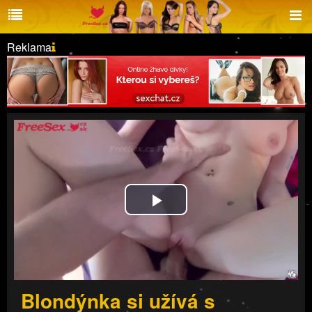
Reklama
Play
Video
Blondýnka si užívá s