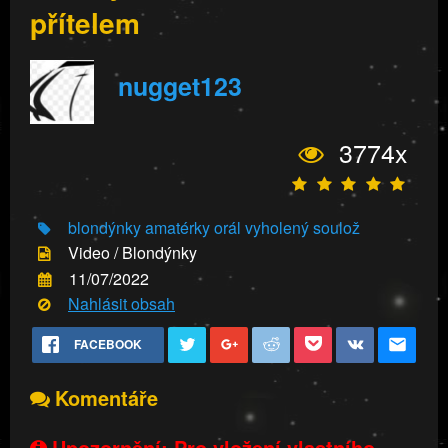
přítelem
nugget123
3774x
blondýnky
amatérky
orál
vyholený
soulož
Video / Blondýnky
11/07/2022
Nahlásit obsah
FACEBOOK
Komentáře
Upozornění: Pro vložení vlastního