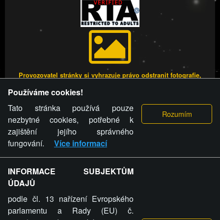
Provozovatel stránky si vyhrazuje právo odstranit fotografie,
videa a komentáře. Osoba, které se toto opatření provozovatele
Používáme cookies!
stránky týče, ani osoba, která umístila fotografii nebo video na
stránku, nemůže z důvodu odstranění fotografie, videa nebo
Tato stránka používá pouze
komentáře pro výše uvedenou okolnost uplatnit vůči
nezbytné cookies, potřebné k
provozovateli stránky žádný nárok na náhradu škody nebo
zajištění jejího správného
nemajetkové újmy.
fungování.
Více informací
FREESEX.CZ - to je Vaše každodenní dávka
INFORMACE SUBJEKTŮM
ÚDAJŮ
sexu.
podle čl. 13 nařízení Evropského
parlamentu a Rady (EU) č.