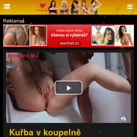
Reklama
Play
Video
Kuřba v koupelně