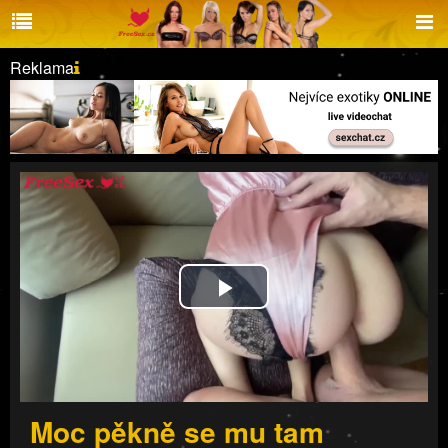
Reklama
Play
Video
Moc pěkně se mu tam