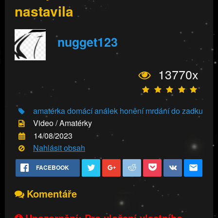
nastavila
nugget123
13770x
amatérka
domácí análek
honění
mrdání do zadku
Video / Amatérky
14/08/2023
Nahlásit obsah
FACEBOOK
Komentáře
Upozornění: Pro vložení vlastního