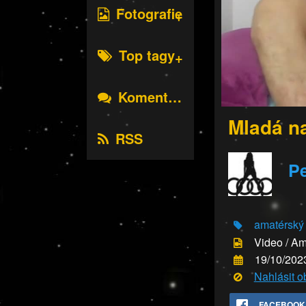
Fotografie
Top tagy
Komentáře
Mladá n
RSS
Pe
amatérský
Video / Am
19/10/202
Nahlásit 
FACEBOOK