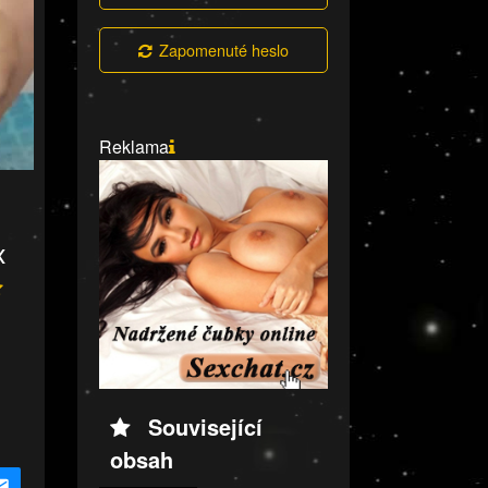
Zapomenuté heslo
Reklama
x
Související
obsah