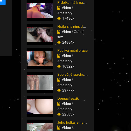
Prdelku má k nakousnut...
Video /
Amatérky
17436x
Hrála si s ním, dokud ...
e
Video / Orální
sex
24884x
Poctivá ruční práce
Video /
Amatérky
16322x
Společné sprchování ne...
Video /
Amatérky
29777x
Domácí sexík
Video /
Amatérky
22583x
Jeho holka je nymfoman...
Video /