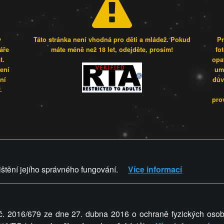
y
Táto stránka není vhodná pro děti a mládež. Pokud
Pr
áře
máte méně než 18 let, odejděte, prosím!
fo
t.
opa
šení
umí
ní
dův
.
pro
CZ - to je Vaše každodenní dá
ištění jejího správného fungování.
Více informací
FREESEX.CZ
PRAVIDLA A P
© 2026 FastPay, s.r.o. Všechna
č. 2016/679 ze dne 27. dubna 2016 o ochraně fyzických osob