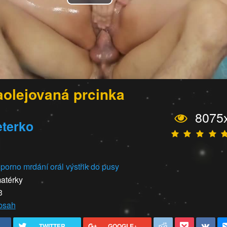
Play
Video
aolejovaná prcinka
8075
terko
 porno
mrdání
orál
výstřik do pusy
atérky
3
obsah
TWITTER
GOOGLE+