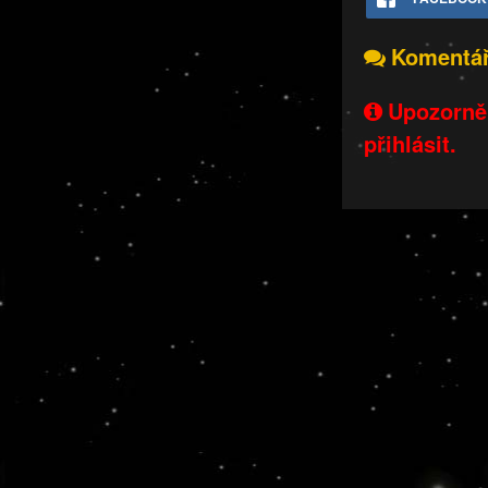
Komentá
Upozorněn
přihlásit.