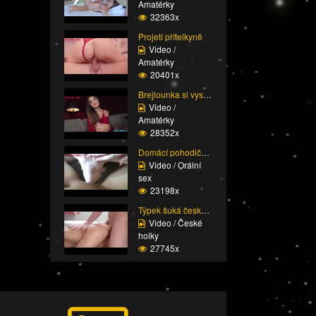
Amatérky
32363x
Projetí přítelkyně
Video /
Amatérky
20401x
Brejlounka si vyslouži...
Video /
Amatérky
28352x
Domácí pohodička a hlu...
Video / Orální
sex
23198x
Týpek šuká český prcin...
Video / České
holky
27745x