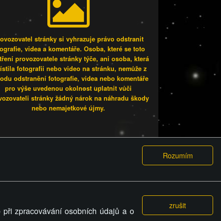
ovozovatel stránky si vyhrazuje právo odstranit
tografie, videa a komentáře. Osoba, které se toto
tření provozovatele stránky týče, ani osoba, která
stila fotografii nebo video na stránku, nemůže z
odu odstranění fotografie, videa nebo komentáře
pro výše uvedenou okolnost uplatnit vůči
vozovateli stránky žádný nárok na náhradu škody
nebo nemajetkové újmy.
vka sexu.
ODMÍNKY
GDPR
COOKIES
 práva vyhrazena.
 při zpracovávání osobních údajů a o