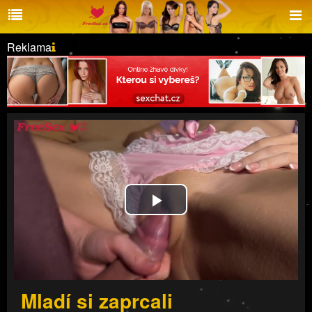
Reklama
Play
Video
Mladí si zaprcali