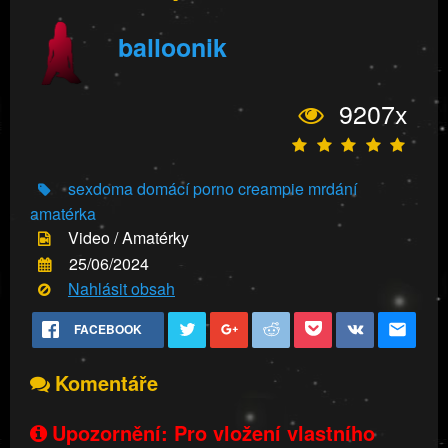
balloonik
9207x
sexdoma
domácí porno
creampie
mrdání
amatérka
Video / Amatérky
25/06/2024
Nahlásit obsah
FACEBOOK
Komentáře
Upozornění: Pro vložení vlastního