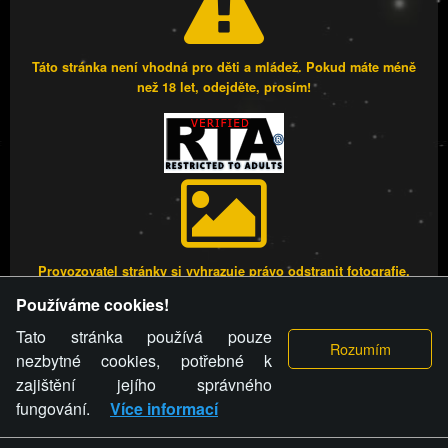
Táto stránka není vhodná pro děti a mládež. Pokud máte méně
než 18 let, odejděte, prosím!
Provozovatel stránky si vyhrazuje právo odstranit fotografie,
videa a komentáře. Osoba, které se toto opatření provozovatele
Používáme cookies!
stránky týče, ani osoba, která umístila fotografii nebo video na
stránku, nemůže z důvodu odstranění fotografie, videa nebo
Tato stránka používá pouze
komentáře pro výše uvedenou okolnost uplatnit vůči
nezbytné cookies, potřebné k
provozovateli stránky žádný nárok na náhradu škody nebo
zajištění jejího správného
nemajetkové újmy.
fungování.
Více informací