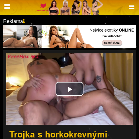
Reklama
Play
Video
Trojka s horkokrevnými