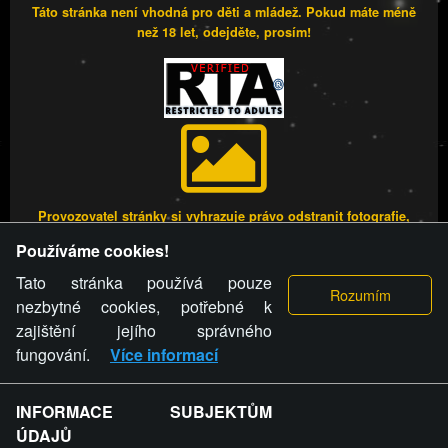
Táto stránka není vhodná pro děti a mládež. Pokud máte méně
než 18 let, odejděte, prosím!
Provozovatel stránky si vyhrazuje právo odstranit fotografie,
videa a komentáře. Osoba, které se toto opatření provozovatele
Používáme cookies!
stránky týče, ani osoba, která umístila fotografii nebo video na
stránku, nemůže z důvodu odstranění fotografie, videa nebo
Tato stránka používá pouze
komentáře pro výše uvedenou okolnost uplatnit vůči
nezbytné cookies, potřebné k
provozovateli stránky žádný nárok na náhradu škody nebo
zajištění jejího správného
nemajetkové újmy.
fungování.
Více informací
FREESEX.CZ - to je Vaše každodenní dávka
INFORMACE SUBJEKTŮM
ÚDAJŮ
sexu.