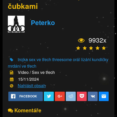
čubkami
Peterko
9932x
trojka
sex ve třech
threesome
orál
lízání kundičky
mrdání ve třech
Video / Sex ve třech
15/11/2024
Nahlásit obsah
FACEBOOK
Komentáře