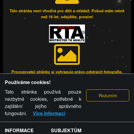
Táto stránka není vhodná pro děti a mládež. Pokud máte méně
než 18 let, odejděte, prosím!
Provozovatel stránky si vyhrazuje právo odstranit fotografie,
videa a komentáře. Osoba, které se toto opatření provozovatele
Používáme cookies!
stránky týče, ani osoba, která umístila fotografii nebo video na
stránku, nemůže z důvodu odstranění fotografie, videa nebo
Tato stránka používá pouze
komentáře pro výše uvedenou okolnost uplatnit vůči
nezbytné cookies, potřebné k
provozovateli stránky žádný nárok na náhradu škody nebo
zajištění jejího správného
nemajetkové újmy.
fungování.
Více informací
FREESEX.CZ - to je Vaše každodenní dávka
INFORMACE SUBJEKTŮM