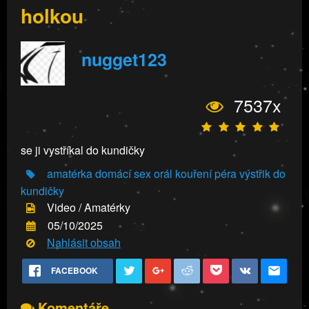
holkou
nugget123
7537x
se ji vystříkal do kundičky
amatérka
domácí sex
orál
kouření péra
výstřik do
kundičky
Video / Amatérky
05/10/2025
Nahlásit obsah
FACEBOOK
Komentáře