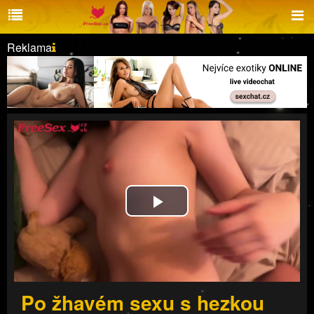
Reklama
Play
Video
Po žhavém sexu s hezkou