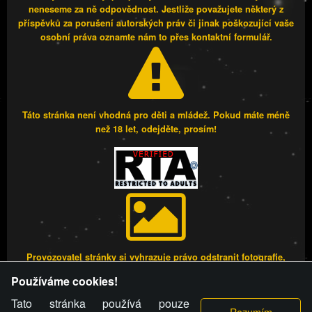
neneseme za ně odpovědnost. Jestliže považujete některý z
příspěvků za porušení autorských práv či jinak poškozující vaše
osobní práva oznamte nám to přes kontaktní formulář.
Táto stránka není vhodná pro děti a mládež. Pokud máte méně
než 18 let, odejděte, prosím!
Provozovatel stránky si vyhrazuje právo odstranit fotografie,
videa a komentáře. Osoba, které se toto opatření provozovatele
Používáme cookies!
stránky týče, ani osoba, která umístila fotografii nebo video na
stránku, nemůže z důvodu odstranění fotografie, videa nebo
Tato stránka používá pouze