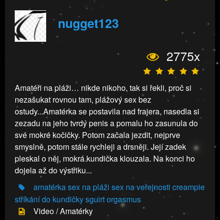
nugget123
2775x
Amatéři na pláži… nikde nikoho, tak si řekli, proč si
nezašukat rovnou tam, plážový sex bez
ostudy...Amatérka se postavila nad frajera, nasedla si
zezadu na jeho tvrdý penis a pomalu ho zasunula do
své mokré kočičky. Potom začala jezdit, nejprve
smyslně, potom stále rychleji a drsněji. Její zadek
pleskal o něj, mokrá kundička klouzala. Na konci ho
dojela až do výstřiku...
amatérka
sex na pláži
sex na veřejnosti
creampie
stříkání do kundičky
sguirt
orgasmus
Video / Amatérky