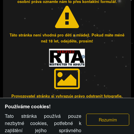
osobní práva oznamte nám to přes kontaktní formulář.
Táto stránka není vhodná pro děti a mládež. Pokud máte méně
než 18 let, odejděte, prosím!
Provozovatel stránky si vyhrazuje právo odstranit fotografie,
videa a komentáře. Osoba, které se toto opatření provozovatele
Používáme cookies!
stránky týče, ani osoba, která umístila fotografii nebo video na
stránku, nemůže z důvodu odstranění fotografie, videa nebo
Tato stránka používá pouze
komentáře pro výše uvedenou okolnost uplatnit vůči
nezbytné cookies, potřebné k
provozovateli stránky žádný nárok na náhradu škody nebo
zajištění jejího správného
nemajetkové újmy.