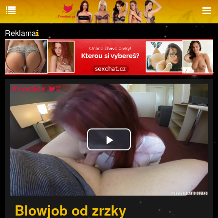
Reklama
Play
Video
Blowjob od zrzky