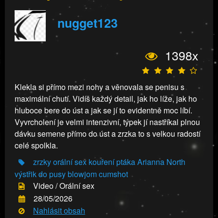
nugget123
1398x
Klekla si přímo mezi nohy a věnovala se penisu s
maximální chutí. Vidíš každý detail, jak ho líže, jak ho
hluboce bere do úst a jak se jí to evidentně moc líbí.
Vyvrcholení je velmi intenzivní, týpek jí nastříkal plnou
dávku semene přímo do úst a zrzka to s velkou radostí
celé spolkla.
zrzky
orální sex
kouření ptáka
Arianna North
výstřik do pusy
blowjom
cumshot
Video / Orální sex
28/05/2026
Nahlásit obsah