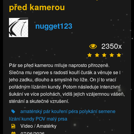
před kamerou
nugget123
2350x
Pár se před kamerou miluje naprosto přirozeně.
Slečna mu nejprve s radostí kouří čurák a věnuje se i
jeho zadku, dlouho a smyslně ho líže. On jí to vrací
pořádným lízáním kundy. Potom následuje intenzivní
šukání ve více polohách, vidíš jejich vzájemnou vášeň,
sténání a skutečné vzrušení.
amatérský pár
kouření péra
polykání semene
lízání kundy
POV
malý prsa
Video / Amatérky
07/06/2026