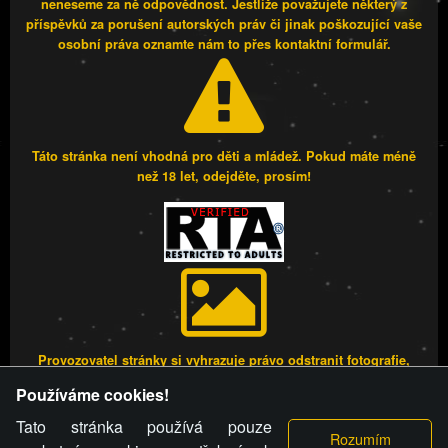
neneseme za ně odpovědnost. Jestliže považujete některý z
příspěvků za porušení autorských práv či jinak poškozující vaše
osobní práva oznamte nám to přes kontaktní formulář.
Táto stránka není vhodná pro děti a mládež. Pokud máte méně
než 18 let, odejděte, prosím!
Provozovatel stránky si vyhrazuje právo odstranit fotografie,
videa a komentáře. Osoba, které se toto opatření provozovatele
Používáme cookies!
stránky týče, ani osoba, která umístila fotografii nebo video na
stránku, nemůže z důvodu odstranění fotografie, videa nebo
Tato stránka používá pouze
komentáře pro výše uvedenou okolnost uplatnit vůči