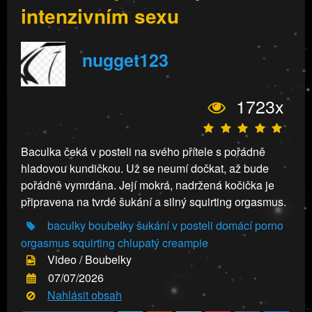
intenzivním sexu
nugget123
1723x
Baculka čeká v posteli na svého přítele s pořádně
hladovou kundičkou. Už se neumí dočkat, až bude
pořádně vymrdána. Její mokrá, nadržená kočička je
připravena na tvrdé šukání a silný squirting orgasmus.
baculky
boubelky
šukání v posteli
domácí porno
orgasmus
squirting
chlupatý
creampie
Video / Boubelky
07/07/2026
Nahlásit obsah