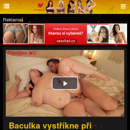
Reklama
Play
Video
Baculka vystříkne při