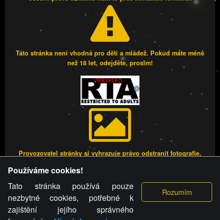
Táto stránka není vhodná pro děti a mládež. Pokud máte méně
než 18 let, odejděte, prosím!
Provozovatel stránky si vyhrazuje právo odstranit fotografie,
videa a komentáře. Osoba, které se toto opatření provozovatele
Používáme cookies!
stránky týče, ani osoba, která umístila fotografii nebo video na
stránku, nemůže z důvodu odstranění fotografie, videa nebo
Tato stránka používá pouze
komentáře pro výše uvedenou okolnost uplatnit vůči
nezbytné cookies, potřebné k
provozovateli stránky žádný nárok na náhradu škody nebo
zajištění jejího správného
nemajetkové újmy.