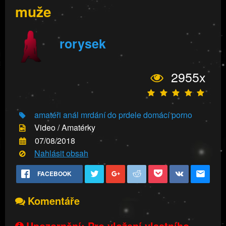
muže
rorysek
2955x
amatéři
anál
mrdání do prdele
domácí porno
Video / Amatérky
07/08/2018
Nahlásit obsah
FACEBOOK
Komentáře
Upozornění: Pro vložení vlastního