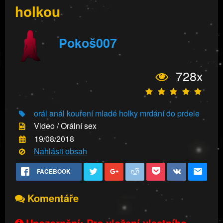
holkou
Pokoš007
728x
orál
anál
kouření
mladé holky
mrdání do prdele
Video / Orální sex
19/08/2018
Nahlásit obsah
FACEBOOK
Komentáře
Upozornění: Pro vložení vlastního