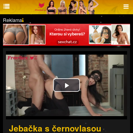
Reklama
Play
Video
Jebačka s černovlasou