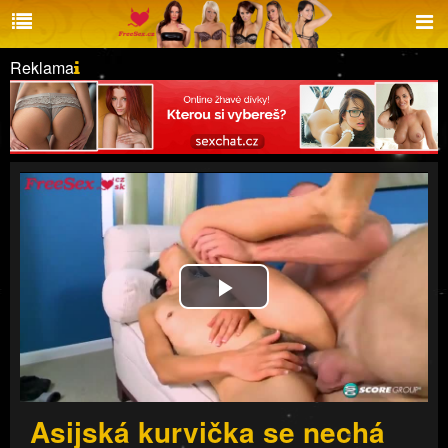
Reklama
Play
Video
Asijská kurvička se nechá