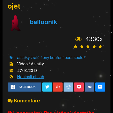
ojet
balloonik
4330x
asiatky
zralé ženy
kouření péra
soulož
Video / Asiatky
27/10/2018
Nahlásit obsah
FACEBOOK
Komentáře
Upozornění: Pro vložení vlastního