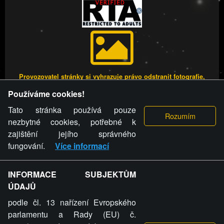
Provozovatel stránky si vyhrazuje právo odstranit fotografie,
videa a komentáře. Osoba, které se toto opatření provozovatele
Používáme cookies!
stránky týče, ani osoba, která umístila fotografii nebo video na
stránku, nemůže z důvodu odstranění fotografie, videa nebo
Tato stránka používá pouze
komentáře pro výše uvedenou okolnost uplatnit vůči
nezbytné cookies, potřebné k
provozovateli stránky žádný nárok na náhradu škody nebo
zajištění jejího správného
nemajetkové újmy.
fungování.
Více informací
FREESEX.CZ - to je Vaše každodenní dávka
INFORMACE SUBJEKTŮM
ÚDAJŮ
sexu.
podle čl. 13 nařízení Evropského
parlamentu a Rady (EU) č.