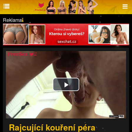
Reklama
Play
Video
Rajcující kouření péra