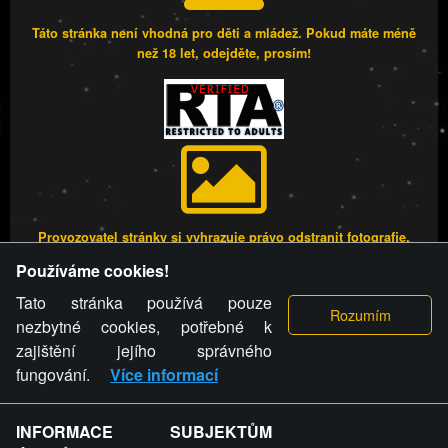
Táto stránka není vhodná pro děti a mládež. Pokud máte méně
než 18 let, odejděte, prosím!
Provozovatel stránky si vyhrazuje právo odstranit fotografie,
videa a komentáře. Osoba, které se toto opatření provozovatele
Používáme cookies!
stránky týče, ani osoba, která umístila fotografii nebo video na
stránku, nemůže z důvodu odstranění fotografie, videa nebo
Tato stránka používá pouze
komentáře pro výše uvedenou okolnost uplatnit vůči
nezbytné cookies, potřebné k
provozovateli stránky žádný nárok na náhradu škody nebo
zajištění jejího správného
nemajetkové újmy.
fungování.
Více informací
FREESEX.CZ - to je Vaše každodenní dávka
INFORMACE SUBJEKTŮM