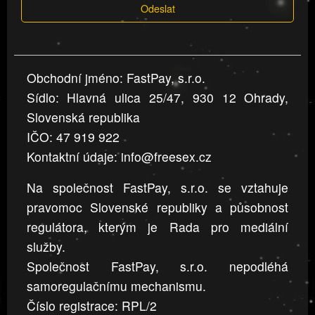
Odeslat
jsou
v
nahlášení
uvedena,
Obchodní jméno: FastPay, s.r.o.
jsou
Sídlo: Hlavná ulica 25/47, 930 12 Ohrady,
přesná
a
Slovenská republika
úplná
IČO: 47 919 922
Kontaktní údaje: info@freesex.cz
Na společnost FastPay, s.r.o. se vztahuje
pravomoc Slovenské republiky a působnost
regulátora, kterým je Rada pro mediální
služby.
Společnost FastPay, s.r.o. nepodléhá
samoregulačnímu mechanismu.
Číslo registrace: RPL/2