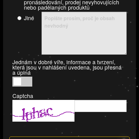
pronásledování, prodej nevyhovujících
nebo padělaných produktů
Jiné
Jednám v dobré víře, informace a tvrzení,
která jsou v nahlášení uvedena, jsou přesná
a úplná
Jednám
v
Captcha
dobré
víře,
informace
a
tvrzení,
která