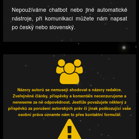
Nepoužíváme chatbot nebo jiné automatické
nástroje, při komunikaci můžete nám napsat
po český nebo slovenský.
Názory autorů se nemusejí shodovat s názory redakce.
Zveřejněné články, příspěvky a komentáře necenzurujeme a
neneseme za ně odpovědnost. Jestliže považujete některý z
příspěvků za porušení autorských práv či jinak poškozující vaše
osobní práva oznamte nám to přes kontaktní formulář.