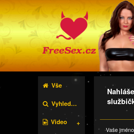
Vše
Nahláše
službič
Vyhledávání
Video
Vaše jméno