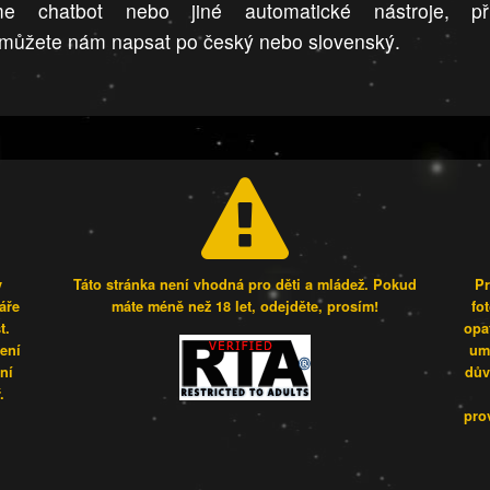
me chatbot nebo jiné automatické nástroje, př
můžete nám napsat po český nebo slovenský.
y
Táto stránka není vhodná pro děti a mládež. Pokud
Pr
áře
máte méně než 18 let, odejděte, prosím!
fo
t.
opa
šení
umí
ní
dův
.
pro