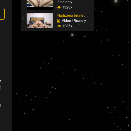
Amatérky
1328x
Nadržená brunetka nutn...
Video / Brunety
1235x
é
í
u