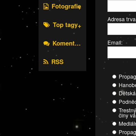
Fotografie
Adresa trva
Top tagy
Email:
Komentáře
RSS
Propag
Hanobe
Dětská
Podněc
Trestný
činy v
Mediál
Propag