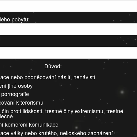
lého pobytu:
Důvod:
ace nebo podněcování násilí, nenávisti
ní jiné osoby
 pornografie
ování k terorismu
 čin proti lidskosti, trestné činy extremismu, trestné
álečné
ní komerční komunikace
ace války nebo krutého, nelidského zacházení