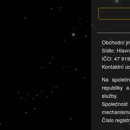
která
jsou
v
nahlášení
uvedena,
Obchodní jm
jsou
Sídlo: Hlav
přesná
a
IČO: 47 91
úplná
Kontaktní ú
Na společn
republiky 
služby.
Společnos
mechanism
Číslo regist