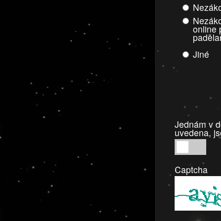
Nezáko
Nezáko
online
paděla
Jiné
Jednám v do
uvedena, js
Jednám
v
Captcha
dobré
víře,
informace
a
tvrzení,