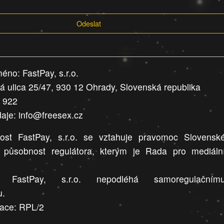
Odeslat
éno: FastPay, s.r.o.
ná ulica 25/47, 930 12 Ohrady, Slovenská republika
9 922
daje: info@freesex.cz
ost FastPay, s.r.o. se vztahuje pravomoc Slovensk
a působnost regulátora, kterým je Rada pro mediáln
t FastPay, s.r.o. nepodléhá samoregulačním
u.
race: RPL/2