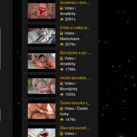
Amatérka v červeném pr...
Video /
Amatérky
2091x
Dívka si našla staršíh...
Video /
Masturbace
2076x
Blondýnka a její mokrý...
Video /
Amatérky
1799x
Hezká blonďatá holka s...
Video /
Blondýnky
1500x
Česká baculka s mega k...
Video / České
holky
1476x
Šťavnatá kundička amat...
Video /