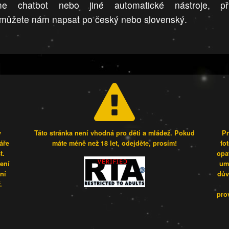
me chatbot nebo jiné automatické nástroje, př
můžete nám napsat po český nebo slovenský.
y
Táto stránka není vhodná pro děti a mládež. Pokud
Pr
áře
máte méně než 18 let, odejděte, prosím!
fo
t.
opa
šení
umí
ní
dův
.
pro