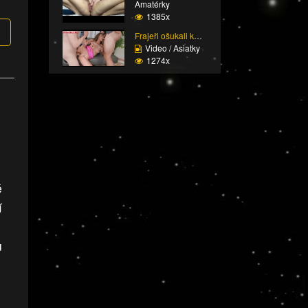
Amatérky
1385x
Frajeři ošukali kolegy...
Video / Asiatky
1274x
é
í
u