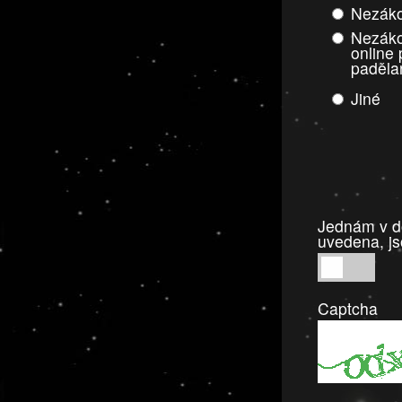
Nezáko
Nezáko
online
paděla
Jiné
Jednám v do
uvedena, js
Jednám
v
Captcha
dobré
víře,
informace
a
tvrzení,