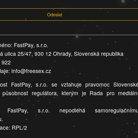
Odeslat
éno: FastPay, s.r.o.
ná ulica 25/47, 930 12 Ohrady, Slovenská republika
9 922
daje: info@freesex.cz
ost FastPay, s.r.o. se vztahuje pravomoc Slovensk
a působnost regulátora, kterým je Rada pro mediáln
t FastPay, s.r.o. nepodléhá samoregulačním
u.
race: RPL/2