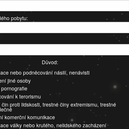
lého pobytu:
Důvod:
ace nebo podněcování násilí, nenávisti
ní jiné osoby
 pornografie
ování k terorismu
 čin proti lidskosti, trestné činy extremismu, trestné
álečné
ní komerční komunikace
ace války nebo krutého, nelidského zacházení