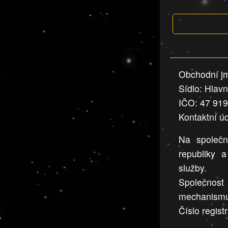
která
jsou
v
nahlášení
uvedena,
Obchodní jm
jsou
Sídlo: Hlav
přesná
a
IČO: 47 91
úplná
Kontaktní ú
Na společn
republiky 
služby.
Společnos
mechanism
Číslo regist