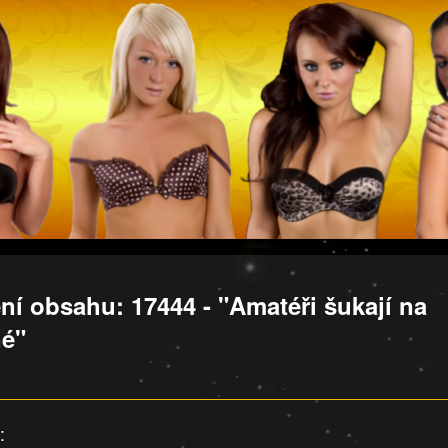
ní obsahu: 17444 - "Amatéři šukají na
é"
: