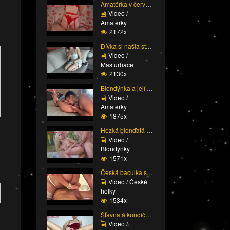
Amatérka v červeném pr...
Video /
Amatérky
2172x
Dívka si našla staršíh...
Video /
Masturbace
2130x
Blondýnka a její mokrý...
Video /
Amatérky
1875x
Hezká blonďatá holka s...
Video /
Blondýnky
1571x
Česká baculka s mega k...
Video / České
holky
1534x
Šťavnatá kundička amat...
Video /