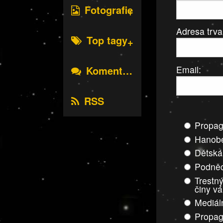
Fotografie
Adresa trva
Top tagy
Email:
Komentáře
RSS
Propag
Hanobe
Dětská
Podněc
Trestný
činy v
Mediál
Propag