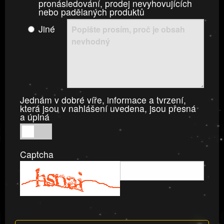
pronásledování, prodej nevyhovujících
nebo padělaných produktů
Jiné
Jednám v dobré víře, informace a tvrzení,
která jsou v nahlášení uvedena, jsou přesná
a úplná
Jednám
v
Captcha
dobré
víře,
informace
a
tvrzení,
která