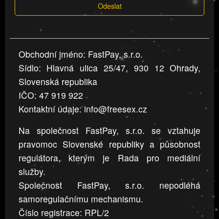
Odeslat
jsou
v
nahlášení
uvedena,
Obchodní jméno: FastPay, s.r.o.
jsou
Sídlo: Hlavná ulica 25/47, 930 12 Ohrady,
přesná
a
Slovenská republika
úplná
IČO: 47 919 922
Kontaktní údaje: info@freesex.cz
Na společnost FastPay, s.r.o. se vztahuje
pravomoc Slovenské republiky a působnost
regulátora, kterým je Rada pro mediální
služby.
Společnost FastPay, s.r.o. nepodléhá
samoregulačnímu mechanismu.
Číslo registrace: RPL/2