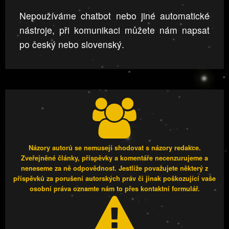
Nepoužíváme chatbot nebo jiné automatické
nástroje, při komunikaci můžete nám napsat
po český nebo slovenský.
Názory autorů se nemusejí shodovat s názory redakce.
Zveřejněné články, příspěvky a komentáře necenzurujeme a
neneseme za ně odpovědnost. Jestliže považujete některý z
příspěvků za porušení autorských práv či jinak poškozující vaše
osobní práva oznamte nám to přes kontaktní formulář.