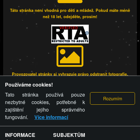
Táto stránka není vhodná pro děti a mládež. Pokud máte méně
než 18 let, odejděte, prosím!
Provozovatel stránky si vyhrazuje právo odstranit fotografie,
videa a komentáře. Osoba, které se toto opatření provozovatele
Používáme cookies!
stránky týče, ani osoba, která umístila fotografii nebo video na
stránku, nemůže z důvodu odstranění fotografie, videa nebo
Tato stránka používá pouze
komentáře pro výše uvedenou okolnost uplatnit vůči
nezbytné cookies, potřebné k
provozovateli stránky žádný nárok na náhradu škody nebo
zajištění jejího správného
nemajetkové újmy.
fungování.
Více informací
FREESEX.CZ - to je Vaše každodenní dávka
INFORMACE SUBJEKTŮM