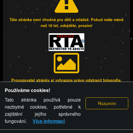
Táto stránka není vhodná pro děti a mládež. Pokud máte méně
než 18 let, odejděte, prosím!
Provozovatel stránky si vyhrazuje právo odstranit fotografie,
videa a komentáře. Osoba, které se toto opatření provozovatele
Používáme cookies!
stránky týče, ani osoba, která umístila fotografii nebo video na
stránku, nemůže z důvodu odstranění fotografie, videa nebo
Tato stránka používá pouze
komentáře pro výše uvedenou okolnost uplatnit vůči
nezbytné cookies, potřebné k
provozovateli stránky žádný nárok na náhradu škody nebo
zajištění jejího správného
nemajetkové újmy.
fungování.
Více informací