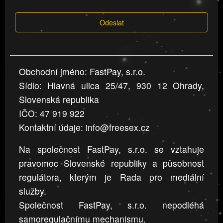
která
Odeslat
jsou
v
nahlášení
uvedena,
Obchodní jméno: FastPay, s.r.o.
jsou
Sídlo: Hlavná ulica 25/47, 930 12 Ohrady,
přesná
a
Slovenská republika
úplná
IČO: 47 919 922
Kontaktní údaje: info@freesex.cz
Na společnost FastPay, s.r.o. se vztahuje
pravomoc Slovenské republiky a působnost
regulátora, kterým je Rada pro mediální
služby.
Společnost FastPay, s.r.o. nepodléhá
samoregulačnímu mechanismu.