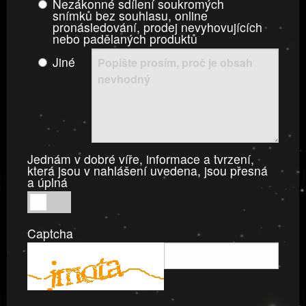
Nezákonné sdílení soukromých
snímků bez souhlasu, online
pronásledování, prodej nevyhovujících
nebo padělaných produktů
Jiné
Jednám v dobré víře, informace a tvrzení,
která jsou v nahlášení uvedena, jsou přesná
a úplná
Jednám
v
Captcha
dobré
víře,
informace
a
tvrzení,