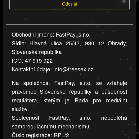
Odeslat
jsou
v
nahlášení
uvedena,
Obchodní jméno: FastPay, s.r.o.
jsou
Sídlo: Hlavná ulica 25/47, 930 12 Ohrady,
přesná
a
Slovenská republika
úplná
IČO: 47 919 922
Kontaktní údaje: info@freesex.cz
Na společnost FastPay, s.r.o. se vztahuje
pravomoc Slovenské republiky a působnost
regulátora, kterým je Rada pro mediální
služby.
Společnost FastPay, s.r.o. nepodléhá
samoregulačnímu mechanismu.
Číslo registrace: RPL/2