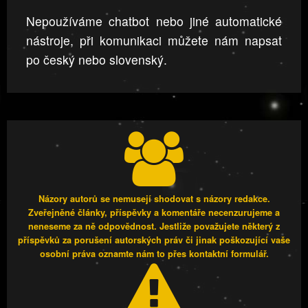
Nepoužíváme chatbot nebo jiné automatické
nástroje, při komunikaci můžete nám napsat
po český nebo slovenský.
Názory autorů se nemusejí shodovat s názory redakce.
Zveřejněné články, příspěvky a komentáře necenzurujeme a
neneseme za ně odpovědnost. Jestliže považujete některý z
příspěvků za porušení autorských práv či jinak poškozující vaše
osobní práva oznamte nám to přes kontaktní formulář.