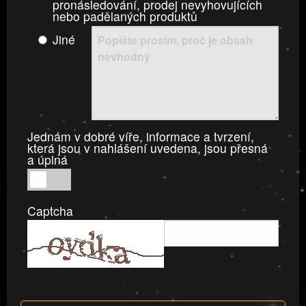
pronásledování, prodej nevyhovujících
nebo padělaných produktů
Jiné
Jednám v dobré víře, informace a tvrzení,
která jsou v nahlášení uvedena, jsou přesná
a úplná
Jednám
v
Captcha
dobré
víře,
informace
a
tvrzení,
která