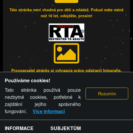
Táto stránka není vhodná pro děti a mládež. Pokud máte méně
než 18 let, odejděte, prosím!
Provozovatel stránky si vyhrazuje právo odstranit fotografie,
videa a komentáře. Osoba, které se toto opatření provozovatele
Používáme cookies!
stránky týče, ani osoba, která umístila fotografii nebo video na
stránku, nemůže z důvodu odstranění fotografie, videa nebo
Tato stránka používá pouze
komentáře pro výše uvedenou okolnost uplatnit vůči
nezbytné cookies, potřebné k
provozovateli stránky žádný nárok na náhradu škody nebo
zajištění jejího správného
nemajetkové újmy.
fungování.
Více informací
FREESEX.CZ - to je Vaše každodenní dávka
INFORMACE SUBJEKTŮM