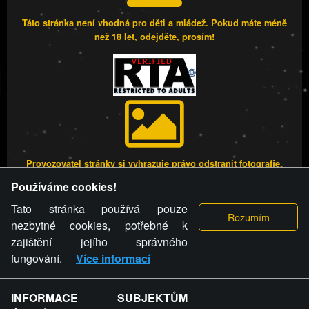
Táto stránka není vhodná pro děti a mládež. Pokud máte méně
než 18 let, odejděte, prosím!
Provozovatel stránky si vyhrazuje právo odstranit fotografie,
videa a komentáře. Osoba, které se toto opatření provozovatele
Používáme cookies!
stránky týče, ani osoba, která umístila fotografii nebo video na
stránku, nemůže z důvodu odstranění fotografie, videa nebo
Tato stránka používá pouze
komentáře pro výše uvedenou okolnost uplatnit vůči
nezbytné cookies, potřebné k
provozovateli stránky žádný nárok na náhradu škody nebo
zajištění jejího správného
nemajetkové újmy.
fungování.
Více informací
FREESEX.CZ - to je Vaše každodenní dávka
INFORMACE SUBJEKTŮM