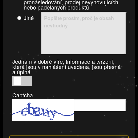
pronásledování, prodej nevyhovujících
nebo padělaných produktů
Jiné
Jednám v dobré víře, informace a tvrzení,
která jsou v nahlášení uvedena, jsou přesná
a úplná
Jednám
v
Captcha
dobré
víře,
informace
a
tvrzení,
která