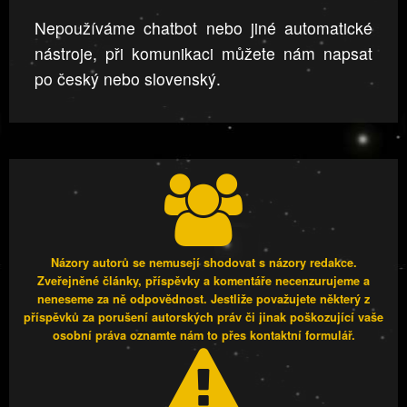
Nepoužíváme chatbot nebo jiné automatické
nástroje, při komunikaci můžete nám napsat
po český nebo slovenský.
Názory autorů se nemusejí shodovat s názory redakce.
Zveřejněné články, příspěvky a komentáře necenzurujeme a
neneseme za ně odpovědnost. Jestliže považujete některý z
příspěvků za porušení autorských práv či jinak poškozující vaše
osobní práva oznamte nám to přes kontaktní formulář.