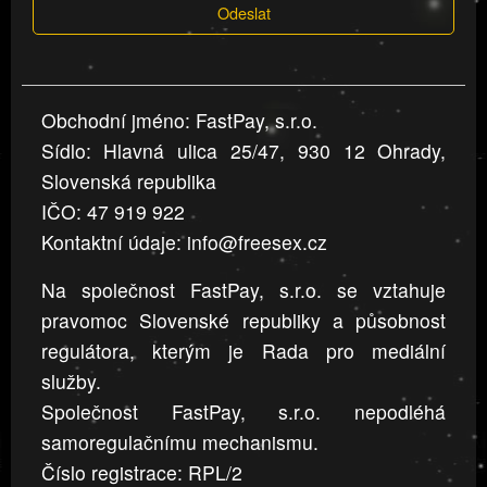
Odeslat
jsou
v
nahlášení
uvedena,
Obchodní jméno: FastPay, s.r.o.
jsou
Sídlo: Hlavná ulica 25/47, 930 12 Ohrady,
přesná
a
Slovenská republika
úplná
IČO: 47 919 922
Kontaktní údaje: info@freesex.cz
Na společnost FastPay, s.r.o. se vztahuje
pravomoc Slovenské republiky a působnost
regulátora, kterým je Rada pro mediální
služby.
Společnost FastPay, s.r.o. nepodléhá
samoregulačnímu mechanismu.
Číslo registrace: RPL/2