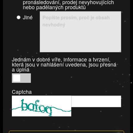
pronásledování, prodej nevyhovujících
nebo padělaných produktů
Jiné
Jednám v dobré víře, informace a tvrzení,
která jsou v nahlášení uvedena, jsou přesná
a úplná
Jednám
v
Captcha
dobré
víře,
informace
a
tvrzení,
která