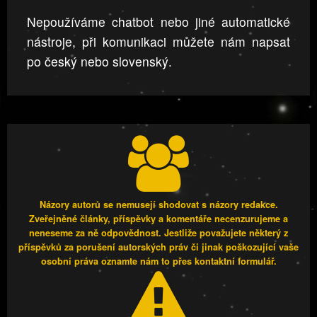
Nepoužíváme chatbot nebo jiné automatické
nástroje, při komunikaci můžete nám napsat
po český nebo slovenský.
Názory autorů se nemusejí shodovat s názory redakce.
Zveřejněné články, příspěvky a komentáře necenzurujeme a
neneseme za ně odpovědnost. Jestliže považujete některý z
příspěvků za porušení autorských práv či jinak poškozující vaše
osobní práva oznamte nám to přes kontaktní formulář.