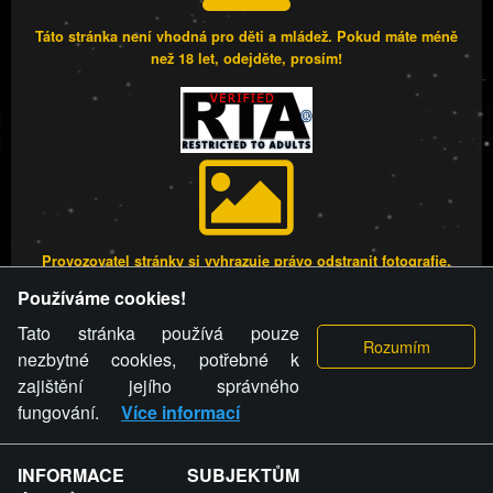
Táto stránka není vhodná pro děti a mládež. Pokud máte méně
než 18 let, odejděte, prosím!
Provozovatel stránky si vyhrazuje právo odstranit fotografie,
videa a komentáře. Osoba, které se toto opatření provozovatele
Používáme cookies!
stránky týče, ani osoba, která umístila fotografii nebo video na
stránku, nemůže z důvodu odstranění fotografie, videa nebo
Tato stránka používá pouze
komentáře pro výše uvedenou okolnost uplatnit vůči
nezbytné cookies, potřebné k
provozovateli stránky žádný nárok na náhradu škody nebo
zajištění jejího správného
nemajetkové újmy.
fungování.
Více informací
FREESEX.CZ - to je Vaše každodenní dávka
INFORMACE SUBJEKTŮM