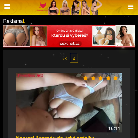
Reklama
<<
2
16:11
Naprcal ji zezadu do úzké prdelky