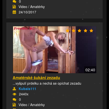
0
Video / Amatérky
24/10/2017
02:40
Amatérské šukání zezadu
...vyšpulí prdelku a nechá se opíchat zezadu
Kubais111
2440x
0
Video / Amatérky