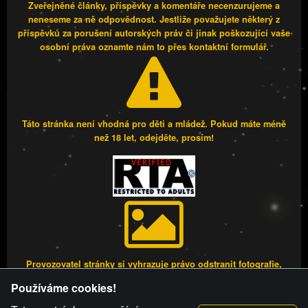
Zveřejněné články, příspěvky a komentáře necenzurujeme a
neneseme za ně odpovědnost. Jestliže považujete některý z
příspěvků za porušení autorských práv či jinak poškozující vaše
osobní práva oznamte nám to přes kontaktní formulář.
Táto stránka není vhodná pro děti a mládež. Pokud máte méně
než 18 let, odejděte, prosím!
Provozovatel stránky si vyhrazuje právo odstranit fotografie,
videa a komentáře. Osoba, které se toto opatření provozovatele
Používáme cookies!
stránky týče, ani osoba, která umístila fotografii nebo video na
stránku, nemůže z důvodu odstranění fotografie, videa nebo