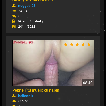
nugget123
7411x
0
Video / Amatérky
20/11/2022
08:40
Pěkně jí tu mušličku naplnil
balloonik
8357x