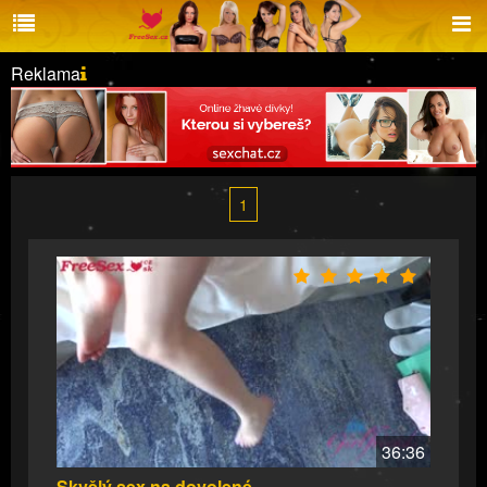
Reklama
1
36:36
Skvělý sex na dovolené