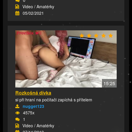
0
Video / Amatérky
05/02/2021
15:25
Rozkošná dívka
si při hraní na počítači zapíchá s přítelem
nugget123
4575x
1
Video / Amatérky
27/11/2019