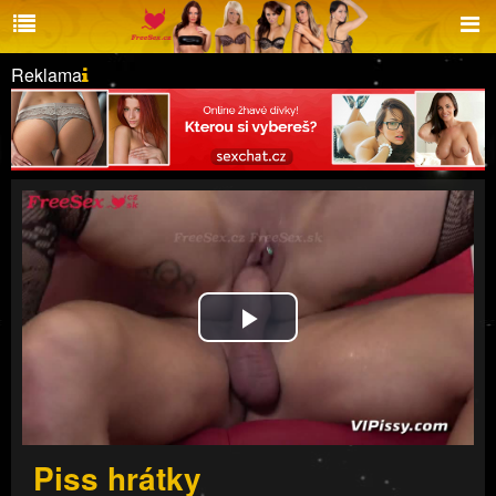
Reklama
Play
Video
Piss hrátky