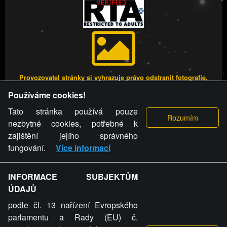
Provozovatel stránky si vyhrazuje právo odstranit fotografie,
videa a komentáře. Osoba, které se toto opatření provozovatele
Používáme cookies!
stránky týče, ani osoba, která umístila fotografii nebo video na
stránku, nemůže z důvodu odstranění fotografie, videa nebo
Tato stránka používá pouze
komentáře pro výše uvedenou okolnost uplatnit vůči
nezbytné cookies, potřebné k
provozovateli stránky žádný nárok na náhradu škody nebo
zajištění jejího správného
nemajetkové újmy.
fungování.
Více informací
FREESEX.CZ - to je Vaše každodenní dávka
INFORMACE SUBJEKTŮM
ÚDAJŮ
sexu.
podle čl. 13 nařízení Evropského
parlamentu a Rady (EU) č.