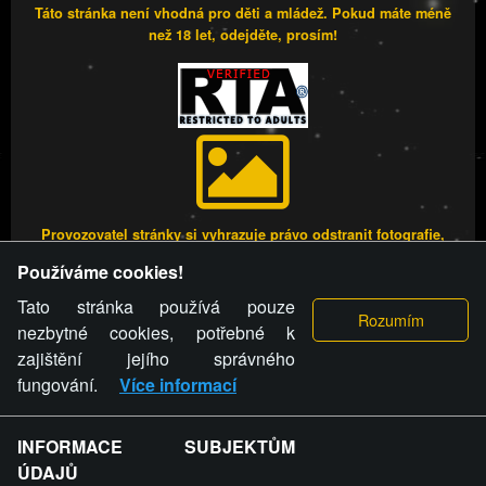
Táto stránka není vhodná pro děti a mládež. Pokud máte méně
než 18 let, odejděte, prosím!
Provozovatel stránky si vyhrazuje právo odstranit fotografie,
videa a komentáře. Osoba, které se toto opatření provozovatele
Používáme cookies!
stránky týče, ani osoba, která umístila fotografii nebo video na
stránku, nemůže z důvodu odstranění fotografie, videa nebo
Tato stránka používá pouze
komentáře pro výše uvedenou okolnost uplatnit vůči
nezbytné cookies, potřebné k
provozovateli stránky žádný nárok na náhradu škody nebo
zajištění jejího správného
nemajetkové újmy.
fungování.
Více informací
FREESEX.CZ - to je Vaše každodenní dávka
INFORMACE SUBJEKTŮM
ÚDAJŮ
sexu.