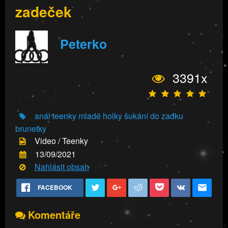
zadeček
Peterko
3391x
anál
teenky
mladé holky
šukání do zadku
brunetky
Video / Teenky
13/09/2021
Nahlásit obsah
FACEBOOK
Komentáře