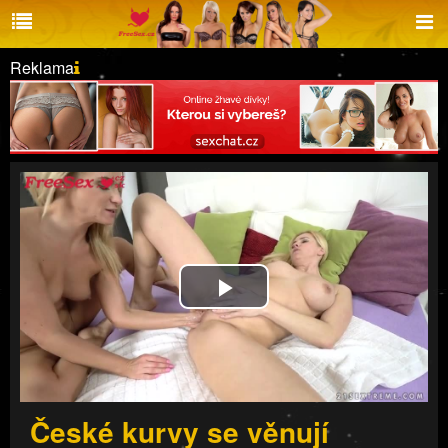
Reklama
Play
Video
České kurvy se věnují