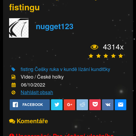
fistingu
nugget123
4314x
fisting
Češky
ruka v kundě
lízání kundičky
Video / České holky
06/10/2022
Nahlásit obsah
FACEBOOK
Komentáře
Upozornění: Pro vložení vlastního