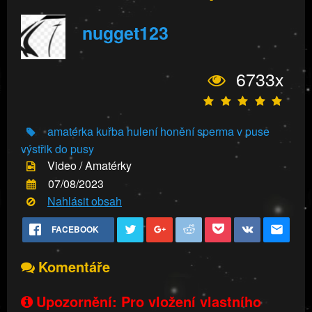
nugget123
6733x
amatérka
kuřba
hulení
honění
sperma v puse
výstřik do pusy
Video / Amatérky
07/08/2023
Nahlásit obsah
FACEBOOK
Komentáře
Upozornění: Pro vložení vlastního