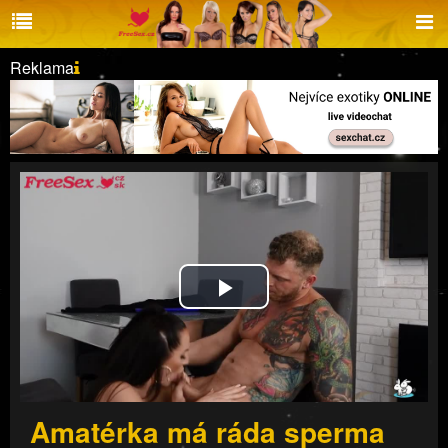
Reklama
Play
Video
Amatérka má ráda sperma