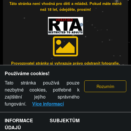
Táto stránka není vhodná pro děti a mládež. Pokud máte méně
než 18 let, odejděte, prosím!
Provozovatel stránky si vyhrazuje právo odstranit fotografie,
videa a komentáře. Osoba, které se toto opatření provozovatele
Používáme cookies!
stránky týče, ani osoba, která umístila fotografii nebo video na
stránku, nemůže z důvodu odstranění fotografie, videa nebo
Tato stránka používá pouze
komentáře pro výše uvedenou okolnost uplatnit vůči
nezbytné cookies, potřebné k
provozovateli stránky žádný nárok na náhradu škody nebo
zajištění jejího správného
nemajetkové újmy.
fungování.
Více informací
FREESEX.CZ - to je Vaše každodenní dávka
INFORMACE SUBJEKTŮM
ÚDAJŮ
sexu.