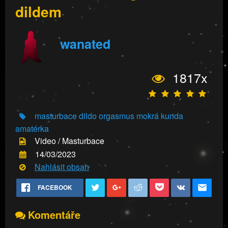
dildem
wanated
1817x
masturbace
dildo
orgasmus
mokrá kunda
amatérka
Video / Masturbace
14/03/2023
Nahlásit obsah
FACEBOOK
Komentáře