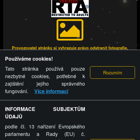
Provozovatel stránky si vyhrazuje právo odstranit fotografie,
videa a komentáře. Osoba, které se toto opatření provozovatele
Používáme cookies!
stránky týče, ani osoba, která umístila fotografii nebo video na
stránku, nemůže z důvodu odstranění fotografie, videa nebo
Tato stránka používá pouze
komentáře pro výše uvedenou okolnost uplatnit vůči
nezbytné cookies, potřebné k
provozovateli stránky žádný nárok na náhradu škody nebo
zajištění jejího správného
nemajetkové újmy.
fungování.
Více informací
FREESEX.CZ - to je Vaše každodenní dávka
INFORMACE SUBJEKTŮM
ÚDAJŮ
sexu.
podle čl. 13 nařízení Evropského
parlamentu a Rady (EU) č.