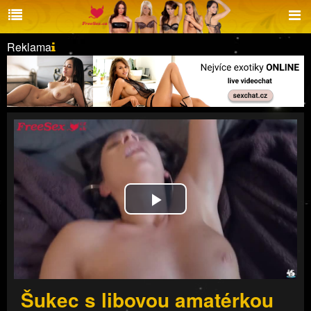
Reklama
Play
Video
Šukec s libovou amatérkou