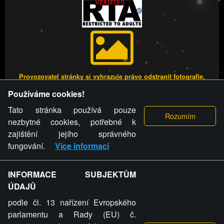
Provozovatel stránky si vyhrazuje právo odstranit fotografie,
videa a komentáře. Osoba, které se toto opatření provozovatele
Používáme cookies!
stránky týče, ani osoba, která umístila fotografii nebo video na
stránku, nemůže z důvodu odstranění fotografie, videa nebo
Tato stránka používá pouze
komentáře pro výše uvedenou okolnost uplatnit vůči
nezbytné cookies, potřebné k
provozovateli stránky žádný nárok na náhradu škody nebo
zajištění jejího správného
nemajetkové újmy.
fungování.
Více informací
FREESEX.CZ - to je Vaše každodenní dávka
INFORMACE SUBJEKTŮM
ÚDAJŮ
sexu.
podle čl. 13 nařízení Evropského
parlamentu a Rady (EU) č.