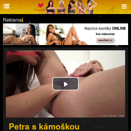
Reklama
Play
Video
Petra s kámoškou