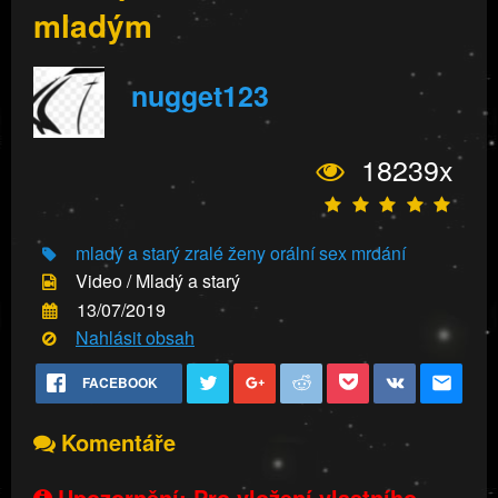
mladým
nugget123
18239x
mladý a starý
zralé ženy
orální sex
mrdání
Video / Mladý a starý
13/07/2019
Nahlásit obsah
FACEBOOK
Komentáře
Upozornění: Pro vložení vlastního