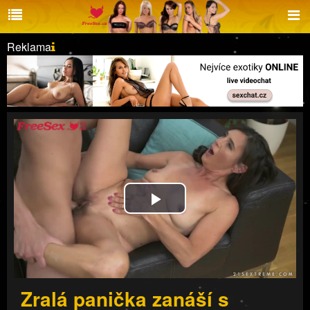
Reklama
Play
Video
Zralá panička zanáší s